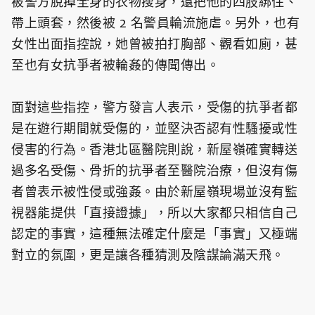
被警方脫掉全身的衣物搜身，還把他的四肢綁住、
帶上頭套，然後被 2 名警員輪流施虐。另外，也有
女性出面指控說，她曾被拍打胸部、觀看如廁，甚
至也有女抗爭者被輪姦的傳聞傳出。
面對這些指控，警方發言人表示，受傷的抗爭者都
是在遊行期間就受傷的，並堅決否認有性騷擾或性
侵害的行為。香港北區醫院則說，新屋嶺確實轉送
過多名受傷、骨折的抗爭者至醫院治療，但沒有傷
者曾表示被性侵或強姦。由於新屋嶺現場並沒有監
視器能提供「直接證據」，所以大家都只相信自己
認定的事實，這種無法確定什麼是「事實」又極端
對立的氛圍，更是讓各種猜測及陰謀論滿天飛。