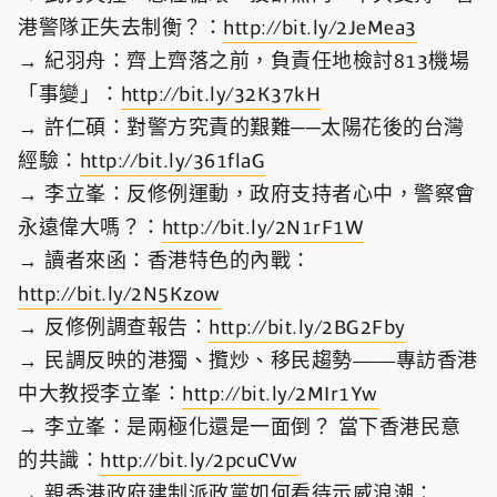
港警隊正失去制衡？：
http://bit.ly/2JeMea3
→ 紀羽舟：齊上齊落之前，負責任地檢討813機場
「事變」：
http://bit.ly/32K37kH
→ 許仁碩：對警方究責的艱難──太陽花後的台灣
經驗：
http://bit.ly/361flaG
→ 李立峯：反修例運動，政府支持者心中，警察會
永遠偉大嗎？：
http://bit.ly/2N1rF1W
→ 讀者來函：香港特色的內戰：
http://bit.ly/2N5Kzow
→ 反修例調查報告：
http://bit.ly/2BG2Fby
→ 民調反映的港獨、攬炒、移民趨勢——專訪香港
中大教授李立峯：
http://bit.ly/2MIr1Yw
→ 李立峯：是兩極化還是一面倒？ 當下香港民意
的共識：
http://bit.ly/2pcuCVw
→ 親香港政府建制派政黨如何看待示威浪潮：