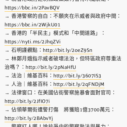
https://bbc.in/2PavBQV
→ 香港警察的自白：不願夾在示威者與政府中間：
https://bbc.in/2WjkU01
→ 香港的「半民主」模式和「中間道路」：
https://nyti.ms/2JhqZVi
→ 石明謹觀點：
http://bit.ly/2oeZ9Sn
→ 林鄭月娥指示威者破壞法治，但特區政府尊重法
治嗎？：
http://bit.ly/2pNaHfU
→ 法治｜維基百科：
http://bit.ly/3607IS3
→ 人治｜維基百科：
http://bit.ly/2qFNDjM
→ 法律窗口：在美國佔街警察施暴會面對官司：
http://bit.ly/2JfIO7i
→ 佔領華爾街遭警打傷 將獲賠1億3700萬元：
http://bit.ly/2BAbvYj
→ 警察打人哪！論抗爭中的警察執法與暴力：