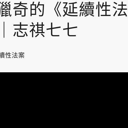
獵奇的《延續性
｜志祺七七
續性法案