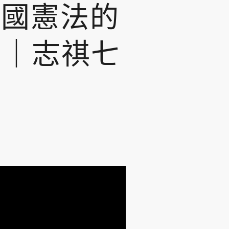
美國憲法的
？｜志祺七