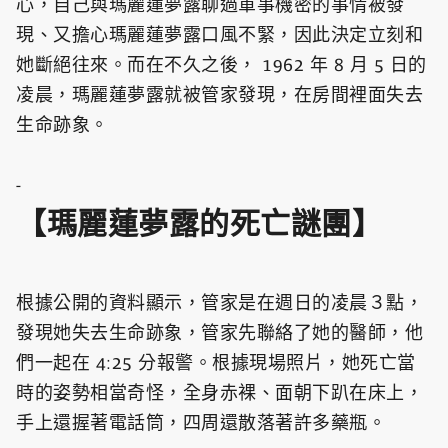
心，自己與瑪麗蓮夢露聊過軍事機密的事情被發
現、又擔心瑪麗蓮夢露口風不緊，因此決定立刻和
她斷絕往來。而在不久之後， 1962 年 8 月 5 日的
凌晨，瑪麗蓮夢露就被管家發現，在房間裡面失去
生命跡象。
-
【瑪麗蓮夢露的死亡謎團】
根據公開的資料顯示，管家是在週日的凌晨３點，
發現她失去生命跡象，管家先聯絡了她的醫師，他
們一起在 4:25 分報警。根據現場照片，她死亡當
時的姿勢相當奇怪，全身赤裸、面朝下趴在床上，
手上還握著電話筒，四周還散落著許多藥瓶。