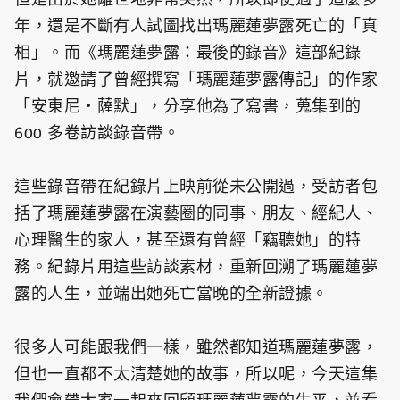
年，還是不斷有人試圖找出瑪麗蓮夢露死亡的「真
相」。而《瑪麗蓮夢露：最後的錄音》這部紀錄
片，就邀請了曾經撰寫「瑪麗蓮夢露傳記」的作家
「安東尼・薩默」，分享他為了寫書，蒐集到的
600 多卷訪談錄音帶。
這些錄音帶在紀錄片上映前從未公開過，受訪者包
括了瑪麗蓮夢露在演藝圈的同事、朋友、經紀人、
心理醫生的家人，甚至還有曾經「竊聽她」的特
務。紀錄片用這些訪談素材，重新回溯了瑪麗蓮夢
露的人生，並端出她死亡當晚的全新證據。
很多人可能跟我們一樣，雖然都知道瑪麗蓮夢露，
但也一直都不太清楚她的故事，所以呢，今天這集