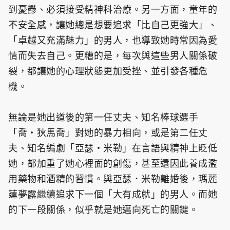
到憂鬱、必須接受精神科治療。另一方面，童年的
不安全感，讓她總是想要追求「比自己更強大」、
「卓越又充滿魅力」的男人，也導致她時常因為愛
情而失去自己。更糟的是，每次與這些男人關係破
裂，都讓她的心理狀態更加受挫、並引發各種危
機。
無論是她出道後的第一任丈夫、知名棒球選手
「喬・狄馬喬」對她的暴力相向，或是第二任丈
夫、知名編劇「亞瑟・米勒」在言語與精神上貶低
她，都加重了她心裡面的創傷，甚至還因此養成濫
用藥物和酒精的習慣。與亞瑟．米勒離婚後，瑪麗
蓮夢露繼續追求下一個「大有成就」的男人。而她
的下一段關係，似乎就是她邁向死亡的關鍵。