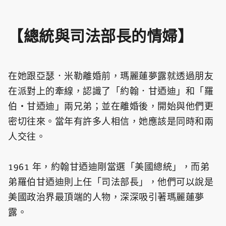
【總統與司法部長的情婦】
在她跟亞瑟．米勒離婚前，瑪麗蓮夢露就透過朋友
在派對上的牽線，認識了「約翰．甘迺迪」和「羅
伯・甘迺迪」兩兄弟；並在離婚後，開始與他們更
密切往來。當年有許多人相信，她應該是同時和兩
人交往。
1961 年，約翰甘迺迪剛當選「美國總統」，而弟
弟羅伯甘迺迪則上任「司法部長」，他們可以說是
美國政治界最頂端的人物，深深吸引著瑪麗蓮夢
露。