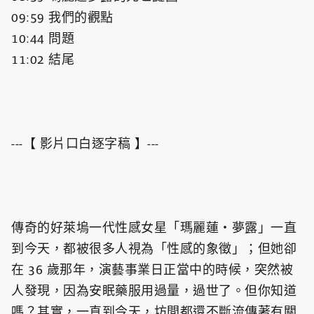
09:59 我們的觀點
10:44 問題
11:02 結尾
---【 影片口白逐字稿 】---
傳奇的好萊塢一代性感女星「瑪麗蓮・夢露」一直
到今天，都被很多人視為「性感的象徵」；但她卻
在 36 歲那年，演藝事業日正當中的時候，突然被
人發現，因為安眠藥服用過量，過世了。但你知道
嗎？其實，一直到今天，坊間都還不斷流傳著有關