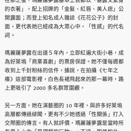
在那之後，瑪麗蓮夢露基本上就都以「暴露又緊身
的衣著」，配上招牌的「金髮、紅唇、美人痣」公
開露面；而登上知名成人雜誌《花花公子》的封
面，更代表她已經成為大眾心中，「性感」的代名
詞。
瑪麗蓮夢露在出道５年內，立即紅遍大街小巷，成
為好萊塢「商業喜劇」的票房保證。她不僅每週都
收到上千封粉絲的信件，據說，在拍攝《七年之
癢》這部電影裡，白色長裙飛起來的那一幕時，路
上更吸引了 2000 多名群眾圍觀。
另一方面，她在演藝圈的 10 年裡，與許多好萊塢
高層都傳過緋聞，更有不少她透過「性關係」打入
交際圈的傳言。有人就評價，瑪麗蓮夢露是當時所