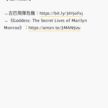
→古巴飛彈危機：
https://bit.ly/3H5oFxj
→《Goddess: The Secret Lives of Marilyn
Monroe》：
https://amzn.to/3MAN9zu