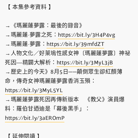
【 本集參考資料 】
→《瑪麗蓮夢露：最後的錄音》
→瑪麗蓮·夢露之死：
https://bit.ly/3H4P4vg
→瑪麗蓮·夢露：
https://bit.ly/39mfdZT
→人物文化／好萊塢性感女神〔瑪麗蓮夢露〕神祕
死因—精闢大解析：
https://bit.ly/3MyL3jB
→歷史上的今天》8月5日──顛倒眾生卻紅顏薄
命，傳奇女神瑪麗蓮夢露香消玉殞：
https://bit.ly/3MyL5YL
→瑪麗蓮夢露死因再傳新版本 《教父》演員爆
料：羅伯甘迺迪是「幕後黑手」：
https://bit.ly/3aEROmP
【 延伸閱讀 】