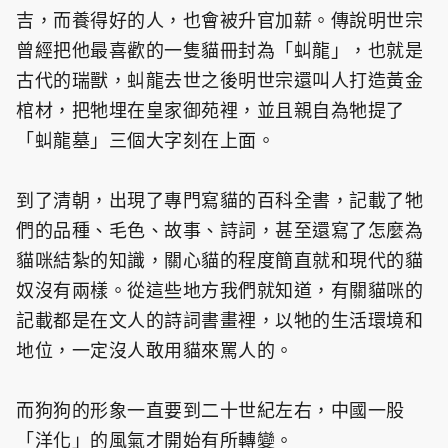
吉，而養得好的人，也會被升官加薪。傳說明世宗
曾經把他最喜歡的一隻貓冊封為「虯龍」，也就是
古代的瑞獸，虯龍去世之後明世宗還叫人打造黃金
棺材，把牠埋在皇家御苑裡，並且親自為牠提了
「虯龍墓」三個大字刻在上面。
到了清朝，出現了專門寫貓的百科全書，記載了牠
們的品種、毛色、故事、詩詞，甚至還寫了怎麼為
貓咪結紮的知識，關心貓的程度簡直就和現代的貓
奴沒有兩樣。從這些地方我們就知道，有關貓咪的
記載都是在文人的詩詞書畫裡，以牠的生活環境和
地位，一定沒人敢用貓來罵人的。
而狗狗的形象一直要到二十世紀左右，中國一股
「洋化」的風氣才開始有所轉變。