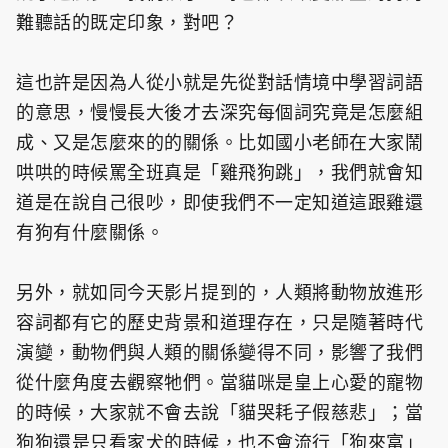
難聽話的既定印象，對吧？
這也許是因為人從小就是先從對話情境中學習詞語
的意思，慢慢長大後才去深究每個詞究竟是怎麼組
成、又是怎麼來的的關係。比如國小老師在大家鬧
哄哄的時候罵全班真是「雞飛狗跳」，我們就會知
道是在說自己很吵，即使我們不一定知道這跟雞還
有狗有什麼關係。
另外，就如同今天影片提到的，人類將動物放進形
容詞都有它的歷史背景和道理存在，只是隨著時代
演變，動物們與人類的關係變得不同，影響了我們
從什麼角度去觀察牠們。當貓咪是皇上心愛的寵物
的時候，大家就不會去說「貓哭耗子假慈悲」；當
狗狗還是只看家犬的時候，也不會流行「狗來富」