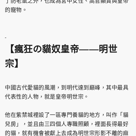
了防老鼠之外，也成為宮中女性、高官顯貴與皇帝
的寵物。
-
【瘋狂の貓奴皇帝——明世
宗】
中國古代愛貓的風潮，到明代達到巔峰，其中最具
代表性的人物，就是皇帝明世宗。
他在紫禁城裡設了一區專門養貓的地方，叫作「貓
兒房」，並且由三四個人專職照顧，裡面長得最好
的貓，就有機會被獻上去成為明世宗形影不離的麻