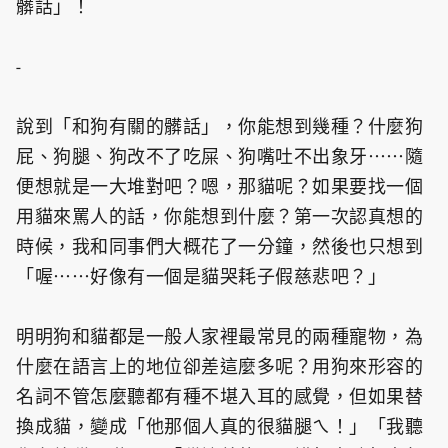
髒話」！
-
說到「和狗有關的髒話」，你能想到幾種？什麼狗
屁、狗腿、狗改不了吃屎、狗嘴吐不出象牙⋯⋯隨
便想就是一大堆對吧？嗯，那貓呢？如果要找一個
用貓來罵人的話，你能想到什麼？第一次認真想的
時候，我和同事們大概花了一分鐘，然後也只想到
「喔⋯⋯好像有一個是貓哭耗子假慈悲吧？」
明明狗和貓都是一般人家裡最常見的兩種寵物，為
什麼在語言上的地位卻差這麼多呢？用狗來形容的
名詞不管怎麼聽都有種不堪入耳的感覺，但如果替
換成貓，變成「他那個人真的很貓腿ㄟ！」「我聽