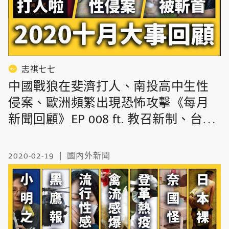
志祺七七
中國戰狼在斐濟打人、南投高中生性
侵案、歐洲頻繁出現恐怖攻擊《每月
新聞回顧》EP 008 ft. 教召新制、台
諜、法國、奈及利亞、紐西蘭大選、
諾貝爾經濟學獎
2020-02-19
國內外新聞