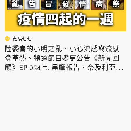
志祺七七
陸委會的小明之亂、小心流感禽流感
登革熱、頻道節目變更公告《新聞回
顧》EP 054 ft. 黑鷹報告、奈及利亞、
新加坡、德國、日本裸祭| 志祺七七