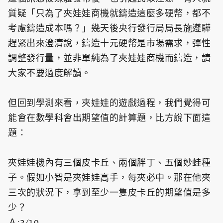
質疑「只為了夾娃娃商機就鑄造這麼多硬幣，都不
考慮鑄造成本嗎？」幾天後央行發行局局長施遵驊
趕緊出來澄清說，鑄造十元硬幣是市場需求，彈性
調整發行量，並非單純為了夾娃娃商機而鑄造，請
大家不要過度解讀。
但回到學測來看，夾娃娃的遊戲過程，我們覺得可
能會在數學科會出期望值的計算題，比方說下面這
題：
夾娃娃機內有三個皮卡丘、兩個胖丁、五個妙蛙種
子。假如小智是夾娃娃高手，每夾必中。那在他夾
三次的狀況下，拿到至少一隻皮卡丘的期望值是多
少？
Ａ:3/10