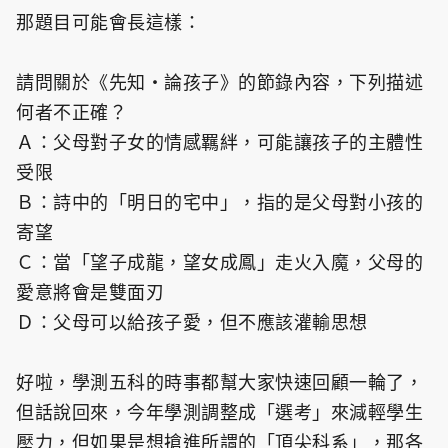
那題目可能會長這樣：
請問關於《先知・論孩子》的節錄內容，下列描述
何者不正確？
Ａ：父母對子女的情感羈絆，可能讓孩子的主體性
受限
Ｂ：詩中的「明日的宅中」，指的是父母對小孩的
寄望
Ｃ：當「望子成龍，望女成鳳」走火入魔，父母的
愛意將會是雙面刃
Ｄ：父母可以給孩子愛，但不應該灌輸思想
好啦，學測五科的時事都幫大家快速回顧一輪了，
但話說回來，今年學測調整成「選考」來減輕學生
壓力，但如果是想搶進所謂的「頂尖科系」，那各