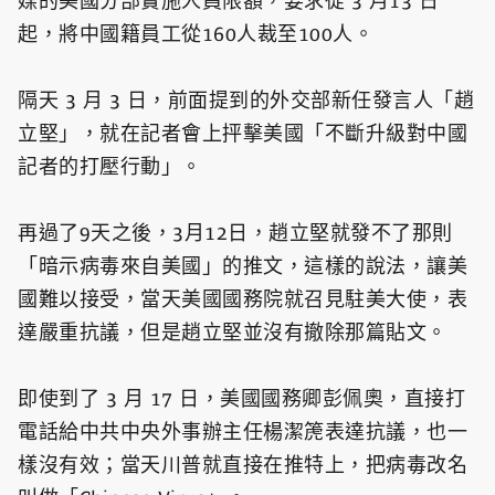
媒的美國分部實施人員限額，要求從 3 月13 日
起，將中國籍員工從160人裁至100人。
隔天 3 月 3 日，前面提到的外交部新任發言人「趙
立堅」，就在記者會上抨擊美國「不斷升級對中國
記者的打壓行動」。
再過了9天之後，3月12日，趙立堅就發不了那則
「暗示病毒來自美國」的推文，這樣的說法，讓美
國難以接受，當天美國國務院就召見駐美大使，表
達嚴重抗議，但是趙立堅並沒有撤除那篇貼文。
即使到了 3 月 17 日，美國國務卿彭佩奧，直接打
電話給中共中央外事辦主任楊潔箎表達抗議，也一
樣沒有效；當天川普就直接在推特上，把病毒改名