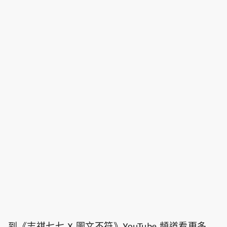
到《志祺七七 X 圖文不符》YouTube 頻道看更多