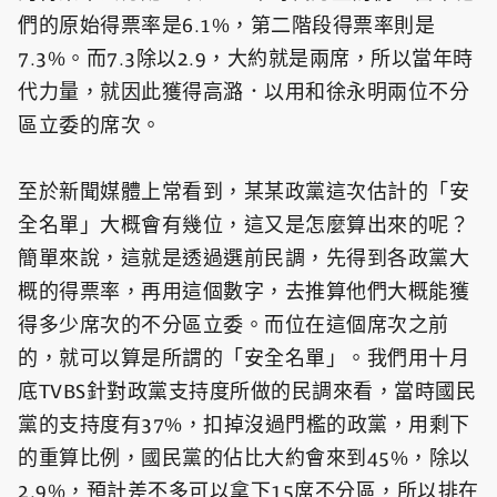
們的原始得票率是6.1%，第二階段得票率則是
7.3%。而7.3除以2.9，大約就是兩席，所以當年時
代力量，就因此獲得高潞．以用和徐永明兩位不分
區立委的席次。
至於新聞媒體上常看到，某某政黨這次估計的「安
全名單」大概會有幾位，這又是怎麼算出來的呢？
簡單來說，這就是透過選前民調，先得到各政黨大
概的得票率，再用這個數字，去推算他們大概能獲
得多少席次的不分區立委。而位在這個席次之前
的，就可以算是所謂的「安全名單」。我們用十月
底TVBS針對政黨支持度所做的民調來看，當時國民
黨的支持度有37%，扣掉沒過門檻的政黨，用剩下
的重算比例，國民黨的佔比大約會來到45%，除以
2.9%，預計差不多可以拿下15席不分區，所以排在