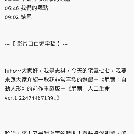
06:46​ 我們的觀點
09:02​ 結尾
---【 影片口白逐字稿 】---
hiho～大家好，我是志祺，今天的宅氣七七，我要
來跟大家介紹一款我非常喜歡的遊戲－《尼爾：自
動人形》的前作重製版－《尼爾：人工生命
ver.1.22474487139..》
-
哈哈，爽！又是我耍宅的時間！有些資深觀眾，如