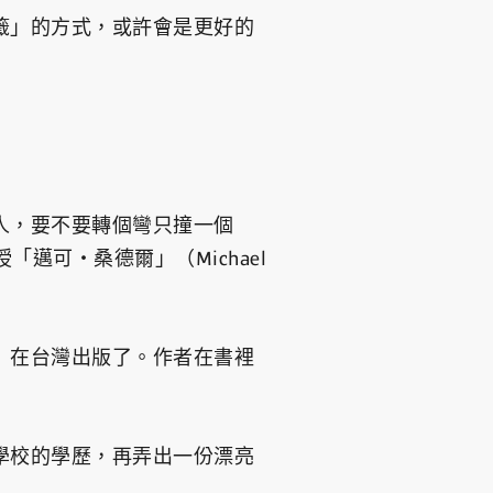
籤」的方式，或許會是更好的
人，要不要轉個彎只撞一個
可・桑德爾」（Michael
》在台灣出版了。作者在書裡
學校的學歷，再弄出一份漂亮