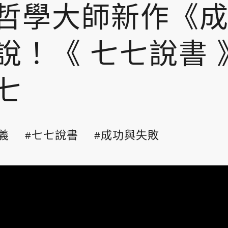
哲學大師新作《
！《 七七說書 》E
七
​
七七說書
成功與失敗