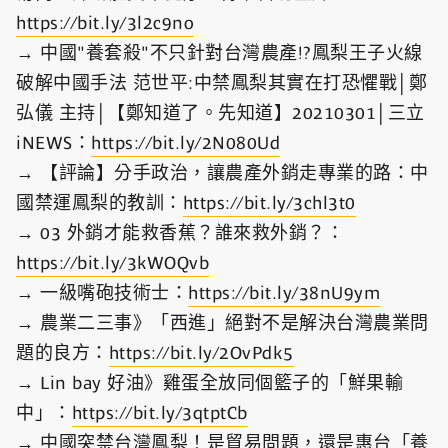
https://bit.ly/3l2c9no​
→ 中國"養套殺"不只針對台灣農產!?鳳梨王子火線
破解中國手法 范世平:中禁鳳梨其實在打恐懼戰│鄭
弘儀 主持│【鄭知道了。先知道】20210301│三立
iNEWS：
https://bit.ly/2N080Ud​
→ 【評論】分手政治，讓農產外銷走專業的路：中
國禁運鳳梨的教訓：
https://bit.ly/3chl3t0​
→ 03 外銷才能救香蕉？誰來救外銷？：
https://bit.ly/3kWOQvb​
→ 一級嘴砲技術士：
https://bit.ly/38nU9ym​
→ 農業二三事》「西進」絕對不是解決台灣農業問
題的良方：
https://bit.ly/2OvPdk5​
→ Lin bay 好油》雞蛋全放同個籃子的「鮮果輸
中」：
https://bit.ly/3qtptCb​
→ 中國突禁台灣鳳梨！是貿易問題，還是惠台「養