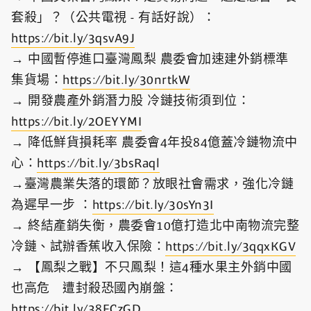
套殺」？（公共電視 - 有話好說）：
https://bit.ly/3qsvA9J​
→ 中國暫停進口臺灣鳳梨 農委會加速建外銷標準
集貨場：
https://bit.ly/30nrtkW​
→ 開發農產外銷潛力股 冷鏈技術須到位：
https://bit.ly/2OEYYMI​
→ 降低鮮貨損耗率 農委會4年投84億蓋冷鏈物流中
心：
https://bit.ly/3bsRaql​
→臺灣農業失落的環節？放眼社會需求，強化冷鏈
為遲早一步 ：
https://bit.ly/30sYn3I​
→ 終結產銷失衡，農委會10億打造北中南物流完整
冷鏈、試辦香蕉收入保險：
https://bit.ly/3qqxKGV​
→ 【鳳梨之戰】不只鳳梨！這4種水果主外銷中國
也高危 遭封殺恐國內崩盤：
https://bit.ly/38FCzGD​