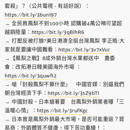
套殺」？（公共電視 - 有話好說）：
https://bit.ly/3bunl97​
→ 全民救鳳梨不到100小時 認購破4萬公噸可望超
越銷陸量：
https://bit.ly/3qBlhR6​
→ 打壓反被打臉?美日港澳全挺台灣鳳梨 李正皓:大
家就是要讓中國難看：
https://bit.ly/3v7xVur​
→【鳳梨之戰】8成外銷台灣水果都送中 農委
會：改拓港日韓美國海外市場 ：
https://bit.ly/3quwfI2​
→ 嗆「封殺鳳梨不算什麼」 中國官媒：別逼我們
朝台灣經濟下手：
https://bit.ly/3sZ9bTl
→ 中國封殺、日本搶著要 台鳳梨外銷業者曝「三
溫暖心情」：
https://bit.ly/3rufKgc​
→ 日本曾是鳳梨外銷最大市場，是否可能重返？貿
易商：外銷體質不健康，得下苦功重練！：