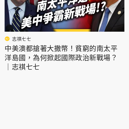
志祺七七
中美澳都搶著大撒幣！貧窮的南太平
洋島國，為何掀起國際政治新戰場？
｜志祺七七