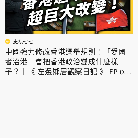
志祺七七
中國強力修改香港選舉規則！「愛國
者治港」會把香港政治變成什麼樣
子？｜《 左邊鄰居觀察日記 》 EP 041
｜志祺七七