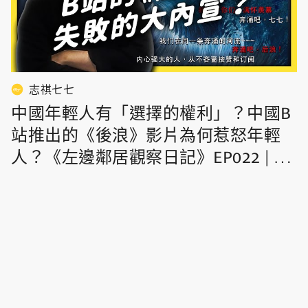
志祺七七
中國年輕人有「選擇的權利」？中國B
站推出的《後浪》影片為何惹怒年輕
人？《左邊鄰居觀察日記》EP022 | 志
祺七七