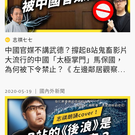
志祺七七
中國官媒不講武德？撐起B站鬼畜影片
大流行的中國「太極掌門」馬保國，
為何被下令禁止？《 左邊鄰居觀察日
記 》EP 037｜志祺七七
2020-05-19
國內外新聞