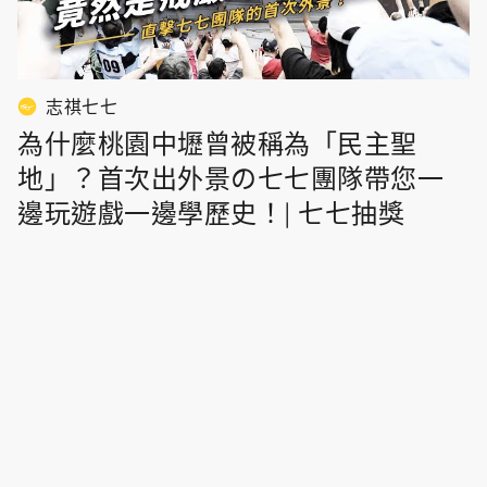
志祺七七
為什麼桃園中壢曾被稱為「民主聖
地」？首次出外景の七七團隊帶您一
邊玩遊戲一邊學歷史！| 七七抽獎