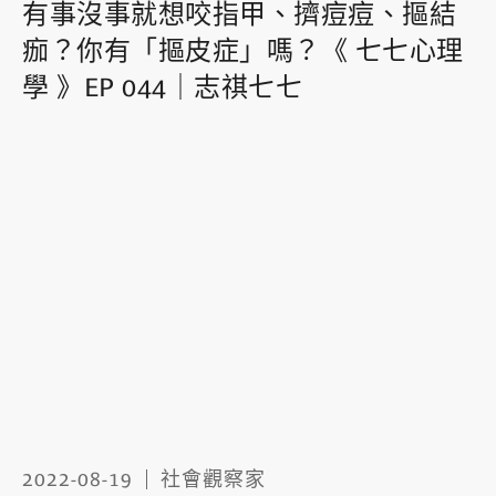
有事沒事就想咬指甲、擠痘痘、摳結
痂？你有「摳皮症」嗎？《 七七心理
學 》EP 044｜志祺七七
2022-08-19
社會觀察家