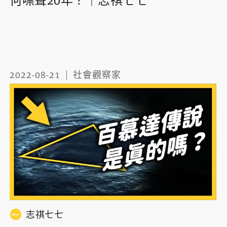
何噤聲20年？｜志祺七七
2022-08-21
社會觀察家
志祺七七