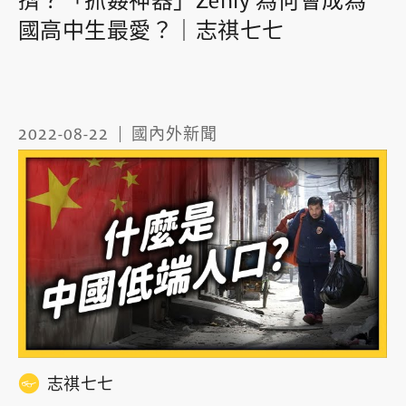
擠？「抓姦神器」Zenly 為何會成為
國高中生最愛？｜志祺七七
2022-08-22
國內外新聞
志祺七七