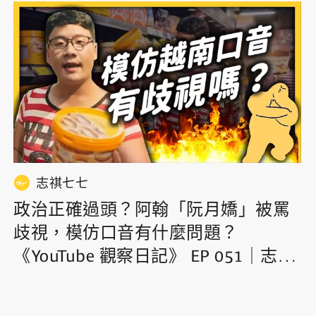
志祺七七
政治正確過頭？阿翰「阮月嬌」被罵
歧視，模仿口音有什麼問題？
《YouTube 觀察日記》 EP 051｜志祺
七七