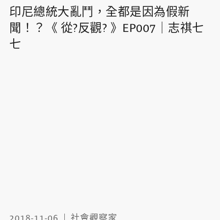
印尼總統大亂鬥，全都是因為假新
聞！？《 從?反觀? 》EP007｜志祺七
七
2018-11-06
社會觀察家