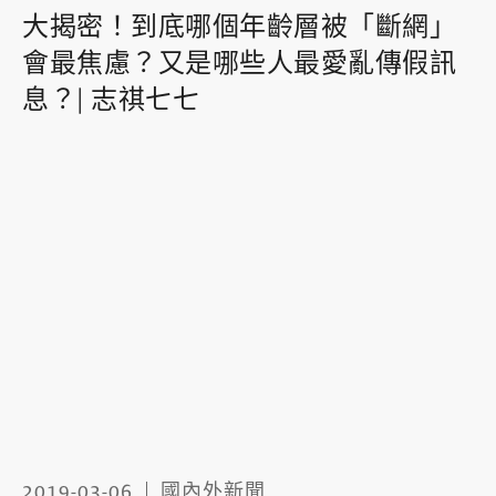
大揭密！到底哪個年齡層被「斷網」
會最焦慮？又是哪些人最愛亂傳假訊
息？| 志祺七七
2019-03-06
國內外新聞