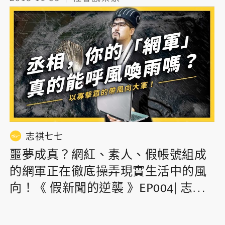
志祺七七
噩夢成真？網紅、素人、假帳號組成
的網軍正在徹底操弄現實生活中的風
向！《 假新聞的逆襲 》EP004| 志祺
七七