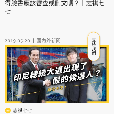
得臉書應該審查或刪文嗎？｜志祺七
七
支持我們
2019-05-20
國內外新聞
志祺七七