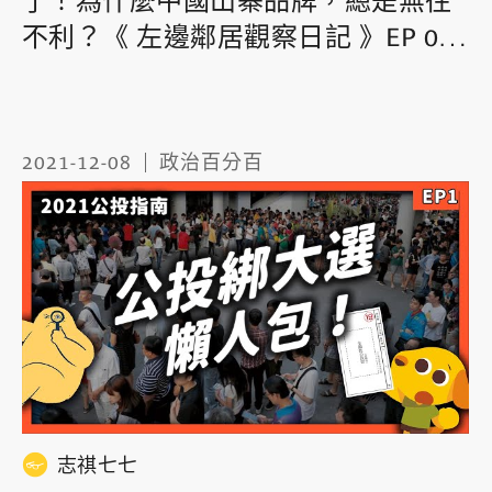
了！為什麼中國山寨品牌，總是無往
不利？《 左邊鄰居觀察日記 》EP 061
｜志祺七七
2021-12-08
政治百分百
志祺七七