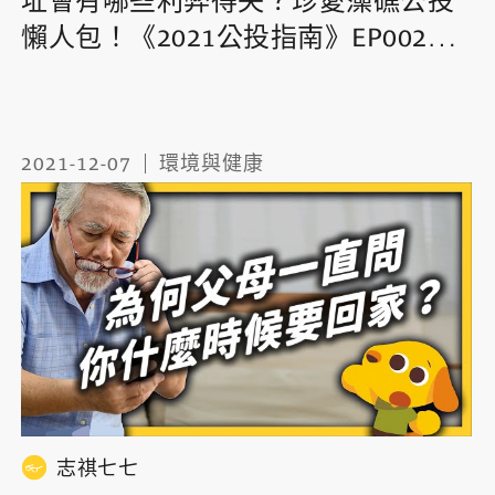
址會有哪些利弊得失？珍愛藻礁公投
懶人包！《2021公投指南》EP002｜
志祺七七
2021-12-07
環境與健康
志祺七七