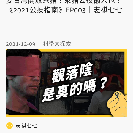
要台灣開放萊豬？萊豬公投懶人包！
《2021公投指南》EP003｜志祺七七
2021-12-09
科學大探索
志祺七七