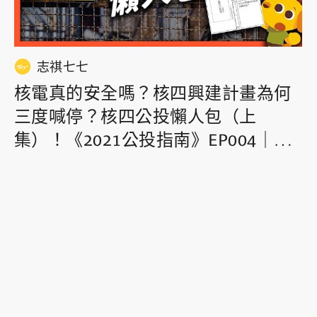
志祺七七
核電真的安全嗎？核四興建計畫為何
三度喊停？核四公投懶人包（上
集）！《2021公投指南》EP004｜志
祺七七