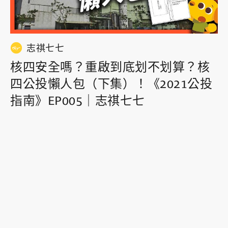
志祺七七
核四安全嗎？重啟到底划不划算？核
四公投懶人包（下集）！《2021公投
指南》EP005｜志祺七七